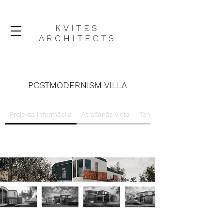
KVITES
ARCHITECTS
POSTMODERNISM VILLA
Projekta informācija
Atrašanās vieta
Tehniskie rasējumi