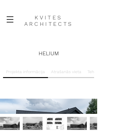
KVITES
ARCHITECTS
HELIUM
Projekta informācija
Atrašanās vieta
Tehniskie rasējumi